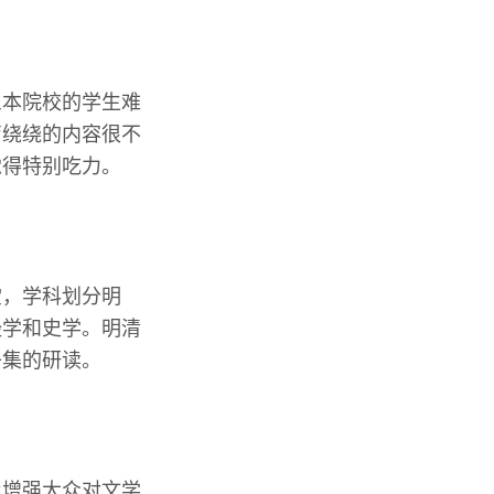
三本院校的学生难
弯绕绕的内容很不
觉得特别吃力。
堂，学科划分明
经学和史学。明清
子集的研读。
及增强大众对文学