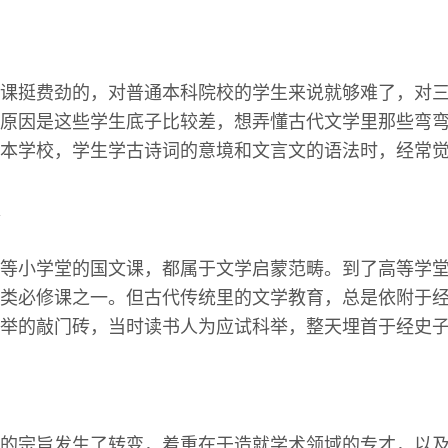
课挺费劲的，对普通本科院校的学生来说就够难了，对
原因是这些学生底子比较差，想弄懂古代文学里那些弯
本学校，学生学古诗词的意境和文言文的语法时，经常
等小学堂的国文课，都属于文学启蒙范畴。到了高等学
类必修课之一。但古代传统里的文学教育，总是依附于
举的敲门砖，当时读书人为应试科举，整天埋首于经史
的宗旨发生了转变，着重在于造就学术领域的专才，以