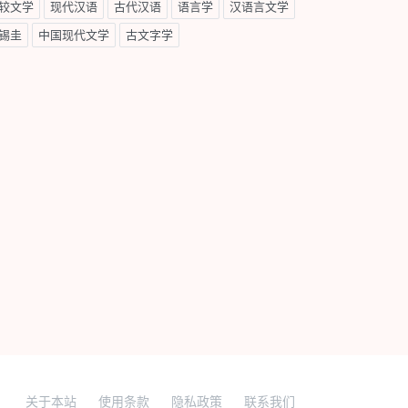
较文学
现代汉语
古代汉语
语言学
汉语言文学
锡圭
中国现代文学
古文字学
关于本站
使用条款
隐私政策
联系我们