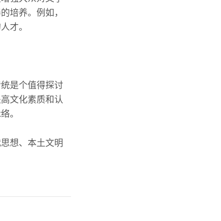
养的培养。例如，
的人才。
传统是个值得探讨
提高文化素质和认
脉络。
代思想、本土文明