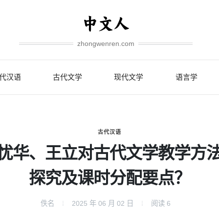
zhongwenren.com
代汉语
古代文学
现代文学
语言学
古代汉语
忧华、王立对古代文学教学方
探究及课时分配要点？
佚名
2025 年 06 月 02 日
阅读
6