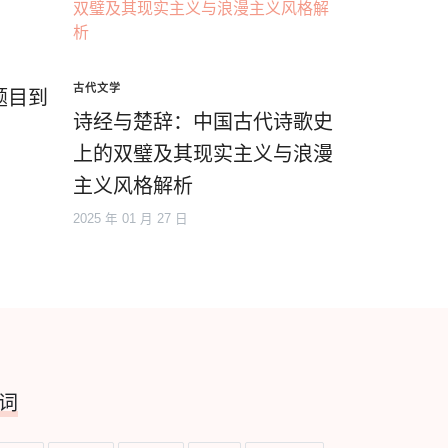
古代文学
题目到
诗经与楚辞：中国古代诗歌史
上的双璧及其现实主义与浪漫
主义风格解析
2025 年 01 月 27 日
词