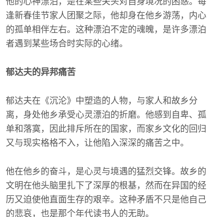
他的心神漂泊，是在某些关头对自身境况的困惑。每
逢新春佳节家人团聚之际，他却身在他乡游荡，内心
的孤单相伴左右。这种漂泊不定的魂魄，是许多漂泊
者遇到某些场合时实际的心绪。
郁达夫的异邦痛苦
郁达夫在《沉沦》中塑造的人物，与家人和故乡分
离，身处他乡承受心灵漂泊的折磨。他感到自卑、孤
单和落寞，因此排斥所在的国家，而家乡文化的回归
又与现实格格不入，让他陷入深深的痛苦之中。
他在他乡的奋斗，是心灵与境遇的猛烈交锋。故乡的
文明在他头脑里扎下了深厚的根基，然而在异国的经
历又迫使他直面生存的艰辛。这种矛盾不只是他自己
的悲哀，也是那个年代读书人的无助。