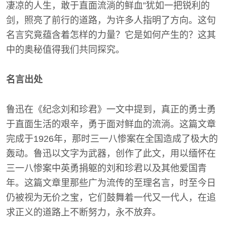
凄凉的人生，敢于直面流淌的鲜血”犹如一把锐利的
剑，照亮了前行的道路，为许多人指明了方向。这句
名言究竟蕴含着怎样的力量？它是如何产生的？这其
中的奥秘值得我们共同探究。
名言出处
鲁迅在《纪念刘和珍君》一文中提到，真正的勇士勇
于直面生活的艰辛，勇于面对鲜血的流淌。这篇文章
完成于1926年，那时三一八惨案在全国造成了极大的
轰动。鲁迅以文字为武器，创作了此文，用以缅怀在
三一八惨案中英勇捐躯的刘和珍君以及其他爱国青
年。这篇文章里那些广为流传的至理名言，时至今日
仍被视为无价之宝，它们鼓舞着一代又一代人，在追
求正义的道路上不断努力，永不放弃。