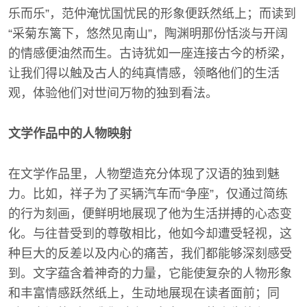
乐而乐”，范仲淹忧国忧民的形象便跃然纸上；而读到
“采菊东篱下，悠然见南山”，陶渊明那份恬淡与开阔
的情感便油然而生。古诗犹如一座连接古今的桥梁，
让我们得以触及古人的纯真情感，领略他们的生活
观，体验他们对世间万物的独到看法。
文学作品中的人物映射
在文学作品里，人物塑造充分体现了汉语的独到魅
力。比如，祥子为了买辆汽车而“争座”，仅通过简练
的行为刻画，便鲜明地展现了他为生活拼搏的心态变
化。与往昔受到的尊敬相比，他如今却遭受轻视，这
种巨大的反差以及内心的痛苦，我们都能够深刻感受
到。文字蕴含着神奇的力量，它能使复杂的人物形象
和丰富情感跃然纸上，生动地展现在读者面前；同