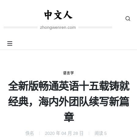
zhongwenren.com
语言学
全新版畅通英语十五载铸就
经典，海内外团队续写新篇
章
佚名
2020 年 04 月 28 日
阅读
5