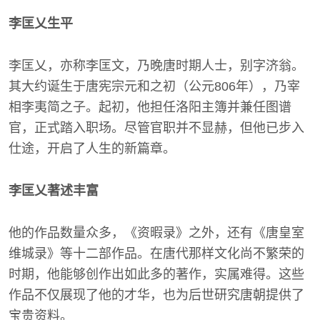
李匡乂生平
李匡乂，亦称李匡文，乃晚唐时期人士，别字济翁。
其大约诞生于唐宪宗元和之初（公元806年），乃宰
相李夷简之子。起初，他担任洛阳主簿并兼任图谱
官，正式踏入职场。尽管官职并不显赫，但他已步入
仕途，开启了人生的新篇章。
李匡乂著述丰富
他的作品数量众多，《资暇录》之外，还有《唐皇室
维城录》等十二部作品。在唐代那样文化尚不繁荣的
时期，他能够创作出如此多的著作，实属难得。这些
作品不仅展现了他的才华，也为后世研究唐朝提供了
宝贵资料。