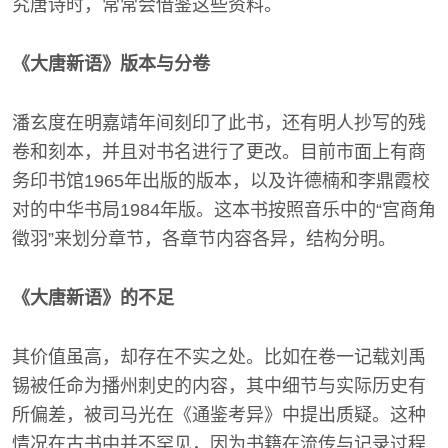
究唐诗时，常常会借鉴这些资料。
《大唐新语》版本与分卷
潘玄度在明嘉靖年间刻印了此书，还有明人抄写的残
卷和刻本，并且对书名进行了更改。目前市面上有商
务印书馆1965年出版的版本，以及许德楠和李鼎霞校
对的中华书局1984年版。这本书按照音乐中的“宫商角
徵羽”来划分章节，各章节内容各异，结构分明。
《大唐新语》的不足
其价值虽高，却存在不实之处。比如在卷一记载刘禹
锡被任命为播州刺史的内容，其中细节与实际历史有
所偏差，被司马光在《通鉴考异》中提出质疑。这种
情况在古书中并不罕见，因为书籍在流传与记录过程