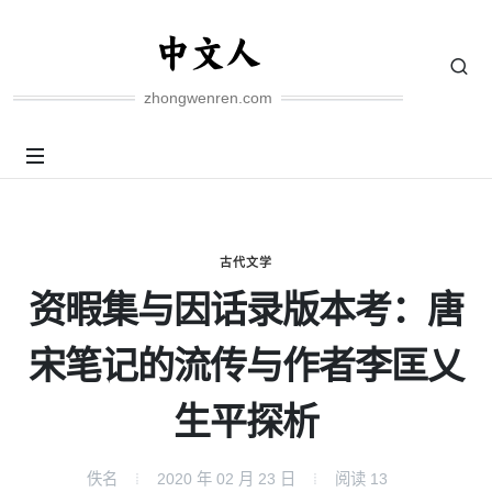
zhongwenren.com
古代文学
资暇集与因话录版本考：唐
宋笔记的流传与作者李匡乂
生平探析
佚名
2020 年 02 月 23 日
阅读
13