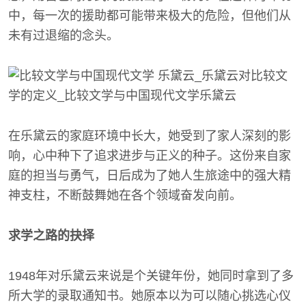
中，每一次的援助都可能带来极大的危险，但他们从
未有过退缩的念头。
在乐黛云的家庭环境中长大，她受到了家人深刻的影
响，心中种下了追求进步与正义的种子。这份来自家
庭的担当与勇气，日后成为了她人生旅途中的强大精
神支柱，不断鼓舞她在各个领域奋发向前。
求学之路的抉择
1948年对乐黛云来说是个关键年份，她同时拿到了多
所大学的录取通知书。她原本以为可以随心挑选心仪