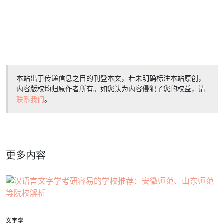
本站出于传递信息之目的刊登本文，若未明确标注本站原创，
内容版权均归原作者所有。如您认为内容侵犯了您的权益，请
联系我们
。
更多内容
文字学