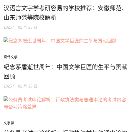
汉语言文字学考研容易的学校推荐：安徽师范、
山东师范等院校解析
2025 年 01 月 25 日
现代文学
纪念茅盾逝世周年：中国文学巨匠的生平与贡献
回顾
2025 年 01 月 26 日
文字学