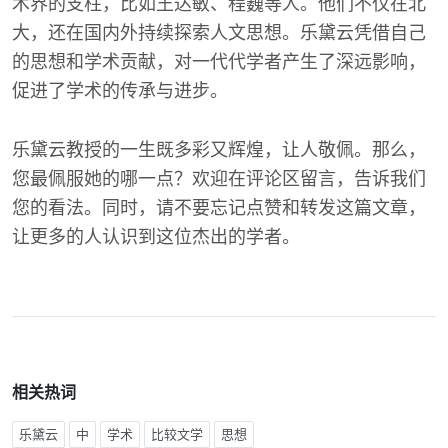
术界的支柱，比如王达敏、程巍等人。他们不仅在北
大，还在国内外持续探索人文思想。乐黛云凭借自己
的思想和学术贡献，对一代代学者产生了深远影响，
促进了学术的传承与进步。
乐黛云教授的一生既多彩又辉煌，让人敬佩。那么，
您最佩服她的哪一点？欢迎在评论区留言，告诉我们
您的看法。同时，请不要忘记点赞和转发这篇文章，
让更多的人认识到这位杰出的学者。
相关热词
乐黛云
中
学术
比较文学
思想