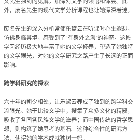
文先生独到的见解，加深对文学的领悟和体会。此
外，废名先生的现代文学分析课程也让她深深着迷。
废名先生的深入分析常使乐黛云在听课时心生遐想，
仿佛身临其境，感受到了“有身外之海”的神奇。这段
学习经历极大地丰富了她的文学修养，塑造了她独特
的文学眼光，对她的文学研究之路产生了长远的正面
影响。
跨学科研究的探索
六十年的朝夕相处，让乐黛云养成了独到的跨学科交
流眼光。她于比较文学中，搜集了众多文化的精髓，
吸收了各国各民族文学的滋养；而中国传统的哲学思
想，则构筑了她思考的基石。这种综合性的研究方
法，使得她的学术成就独树一帜。