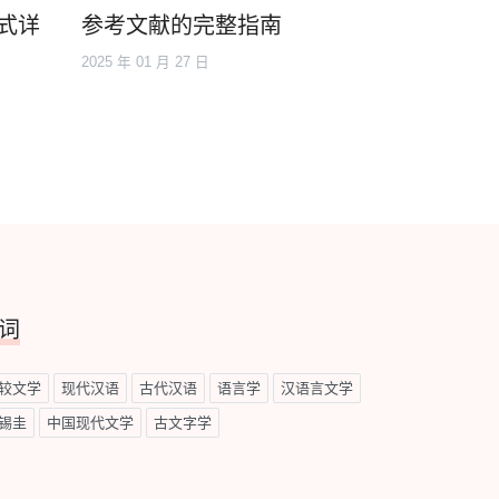
模式详
参考文献的完整指南
2025 年 01 月 27 日
词
较文学
现代汉语
古代汉语
语言学
汉语言文学
锡圭
中国现代文学
古文字学