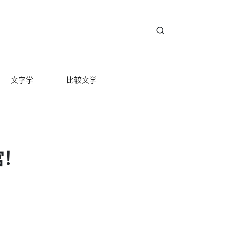
文字学
比较文学
宫！