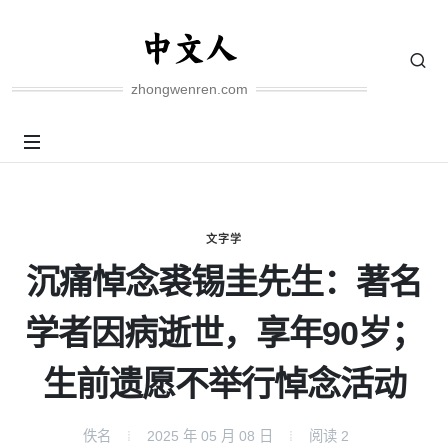
zhongwenren.com
文字学
沉痛悼念裘锡圭先生：著名
学者因病逝世，享年90岁；
生前遗愿不举行悼念活动
佚名
2025 年 05 月 08 日
阅读
2