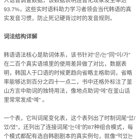
人语音调查数据，该数据表明连音化现象发生率达
93.7%，这些实时语料助力学习者领会当代韩语的真
实发音习惯，防止死记硬背过时的发音规则。
词法结构详解
韩语语法核心是助词体系，该书针对“은/는”同“이/가”
在二百个真实语境里的使用差异做了对比，数据表
明，韩国人于口语的时候更趋向省略主格助词，省略
率能够达到百分之四十一点二，书中还格外标注了釜
山方言中助词的独特用法，像地点助词“에”在釜山话
里常常发成“예” 。
一个表，它叫词尾变化表，这个表列出了时制词尾“았/
었/였”，还列出了连接词尾“는데”的87种组合模式，每
个模式都配有选自韩剧剧本的真实例句，就像“먹었는