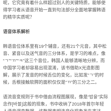
呢，它究竟有着什么样超过别人的关键特质，能够使
得学习者从语音开始一直到句法部分全面地掌握韩语
的精华实质呢？
语音体系解析
韩语音位体系里有19个辅音，还有21个元音，其中松
音、紧音以及送气音的三分体系，是学习的难点，像
“ㄱ”“ㄲ”“ㅋ”这三个音位，韩国人能够清晰地分辨，而
中国学习者却容易出现混淆，该书借助X光造影图
解，展示了发音的时候舌位的变化，比如发“ㄱ”的时
候，舌根接触软腭的面积仅仅是“ㄲ”的三分之二。
语流音变规则于书中借由流程图展现，像是“밥을”实际
念作[바블]这般的现象，书中收纳了2018年首尔年轻