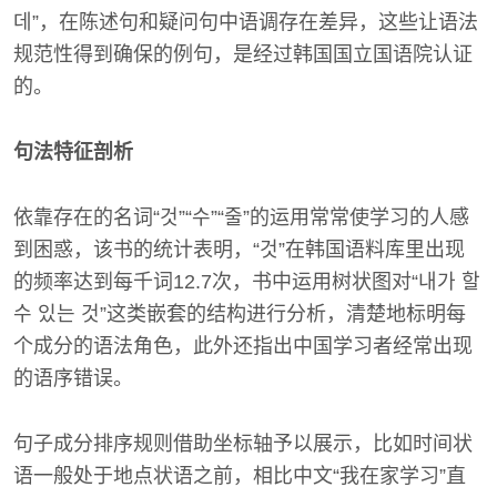
데”，在陈述句和疑问句中语调存在差异，这些让语法
规范性得到确保的例句，是经过韩国国立国语院认证
的。
句法特征剖析
依靠存在的名词“것”“수”“줄”的运用常常使学习的人感
到困惑，该书的统计表明，“것”在韩国语料库里出现
的频率达到每千词12.7次，书中运用树状图对“내가 할
수 있는 것”这类嵌套的结构进行分析，清楚地标明每
个成分的语法角色，此外还指出中国学习者经常出现
的语序错误。
句子成分排序规则借助坐标轴予以展示，比如时间状
语一般处于地点状语之前，相比中文“我在家学习”直