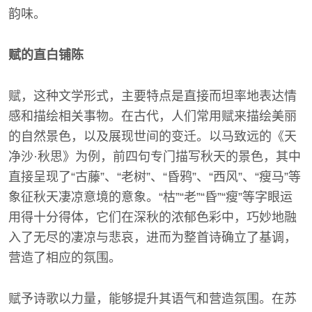
韵味。
赋的直白铺陈
赋，这种文学形式，主要特点是直接而坦率地表达情
感和描绘相关事物。在古代，人们常用赋来描绘美丽
的自然景色，以及展现世间的变迁。以马致远的《天
净沙·秋思》为例，前四句专门描写秋天的景色，其中
直接呈现了“古藤”、“老树”、“昏鸦”、“西风”、“瘦马”等
象征秋天凄凉意境的意象。“枯”“老”“昏”“瘦”等字眼运
用得十分得体，它们在深秋的浓郁色彩中，巧妙地融
入了无尽的凄凉与悲哀，进而为整首诗确立了基调，
营造了相应的氛围。
赋予诗歌以力量，能够提升其语气和营造氛围。在苏