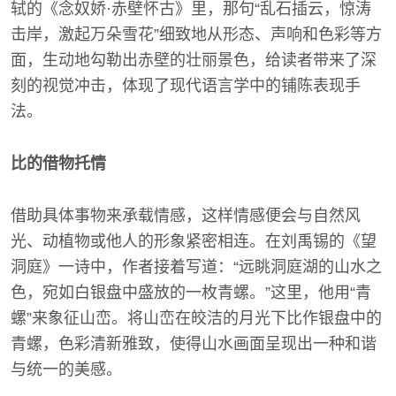
轼的《念奴娇·赤壁怀古》里，那句“乱石插云，惊涛
击岸，激起万朵雪花”细致地从形态、声响和色彩等方
面，生动地勾勒出赤壁的壮丽景色，给读者带来了深
刻的视觉冲击，体现了现代语言学中的铺陈表现手
法。
比的借物托情
借助具体事物来承载情感，这样情感便会与自然风
光、动植物或他人的形象紧密相连。在刘禹锡的《望
洞庭》一诗中，作者接着写道：“远眺洞庭湖的山水之
色，宛如白银盘中盛放的一枚青螺。”这里，他用“青
螺”来象征山峦。将山峦在皎洁的月光下比作银盘中的
青螺，色彩清新雅致，使得山水画面呈现出一种和谐
与统一的美感。