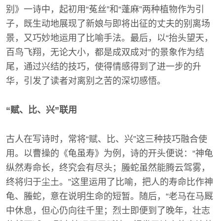
别》一诗中，起初用“菟丝”和“蓬麻”两种植物作为引
子，既生动地展现了新娘与即将出征的丈夫的别离场
景，又巧妙地运用了比喻手法。最后，以“抬头望天，
百鸟飞翔，无论大小，都是成双成对”的景象作为结
尾，通过兴结的技巧，使得情感得到了进一步的升
华，引发了读者对离别之苦的深切感悟。
“赋、比、兴”联用
古人在写诗时，常将“赋、比、兴”这三种技巧融合使
用。以曹操的《龟虽寿》为例，诗的开头便说：“神龟
纵然寿命长，终究会有尽头；螣蛇虽然能腾云驾雾，
终将归于尘土。”这里运用了比喻，把人的寿命比作神
龟、螣蛇，意在说明生命的短暂。随后，“老马在马厩
中休息，但心仍向往千里；烈士即便到了晚年，壮志