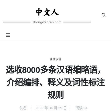
zhongwenren.com
现代汉语
选收8000多条汉语缩略语，
介绍编排、释义及词性标注
规则
佚名
2025 年 04 月 29 日
阅读
34